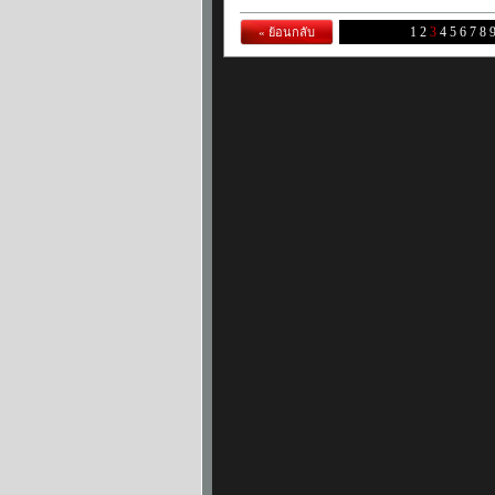
1
2
3
4
5
6
7
8
« ย้อนกลับ