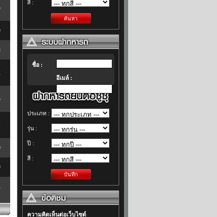
สี :
5
ค้นหา
9
8
ชื่อ :
2
อีเมล์ :
5
ประเภท :
1
รุ่น :
ปี :
0
สี :
9
บันทึก
7
ความคิดเห็นต่อเว็บไซต์