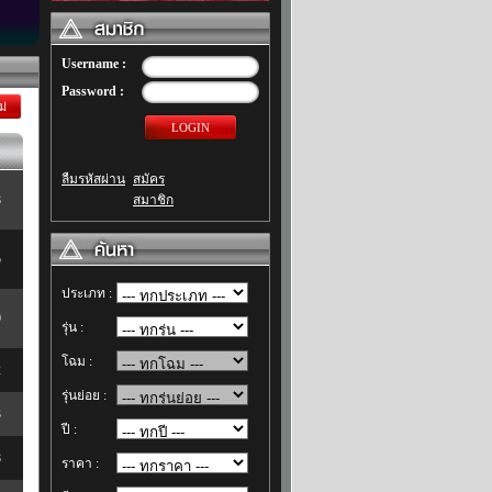
Username :
Password :
ม่
LOGIN
ลืมรหัสผ่าน
สมัคร
8
สมาชิก
5
ประเภท :
9
รุ่น :
โฉม :
2
รุ่นย่อย :
3
ปี :
8
ราคา :