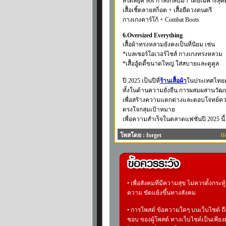
สไตล์ยุค 90s กำลังกลับมา โดยเฉพาะลุคดิ
เสื้อเชิ้ตลายสก็อต + เสื้อยืดวงดนตรี
กางเกงคาร์โก้ + Combat Boots
6.Oversized Everything
เสื้อผ้าทรงหลวมยังคงเป็นที่นิยม เช่น
*เบลเซอร์โอเวอร์ไซส์ กางเกงทรงหลวม
*เสื้อฮู้ดดี้ขนาดใหญ่ ใส่สบายและดูคูล
ปี 2025 เป็นปีที่
ร้านเสื้อผ้า
ในประเทศไทยต้
ทั้งในด้านความยั่งยืน การผสมผสานวัฒ
เพื่อสร้างความแตกต่างและตอบโจทย์ความ
ตรงใจกลุ่มเป้าหมาย
เพื่อความสำเร็จในตลาดแฟชั่นปี 2025 นี้
โพสโดย : forget
0
• เพื่อสังคมที่มีความสุข ไม่ควรตั้งกระทู้ ท
ความ ขัดแย้งขึ้นทางสังคม
• การโพสต์ ข้อความใดๆ บนเว็บไซต์ ถื
ชอบ ของผู้โพสต์ ทางเว็บไซต์เป็นเพียงผ