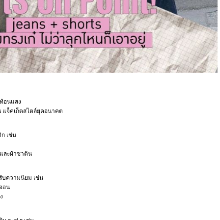
สะท้อนแสง
น แจ็คเก็ตสไตล์ยุคอนาคต
ก เช่น
u และผ้าซาติน
ด้รับความนิยม เช่น
ีออน
่ง