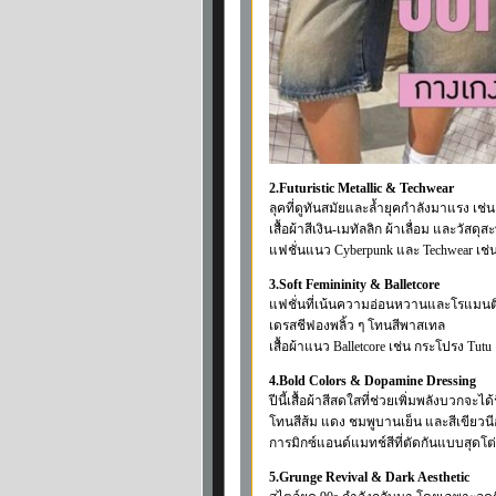
2.Futuristic Metallic & Techwear
ลุคที่ดูทันสมัยและล้ำยุคกำลังมาแรง เช่น
เสื้อผ้าสีเงิน-เมทัลลิก ผ้าเลื่อม และวัสดุ
แฟชั่นแนว Cyberpunk และ Techwear เช่
3.Soft Femininity & Balletcore
แฟชั่นที่เน้นความอ่อนหวานและโรแมนติ
เดรสชีฟองพลิ้ว ๆ โทนสีพาสเทล
เสื้อผ้าแนว Balletcore เช่น กระโปรง Tut
4.Bold Colors & Dopamine Dressing
ปีนี้เสื้อผ้าสีสดใสที่ช่วยเพิ่มพลังบวกจะไ
โทนสีส้ม แดง ชมพูบานเย็น และสีเขียวน
การมิกซ์แอนด์แมทช์สีที่ตัดกันแบบสุดโต
5.Grunge Revival & Dark Aesthetic