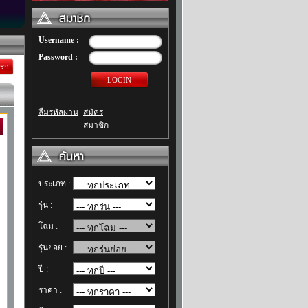
Username :
Password :
แรก
LOGIN
ลืมรหัสผ่าน
สมัคร
สมาชิก
ประเภท :
รุ่น :
โฉม :
รุ่นย่อย :
ปี :
ราคา :