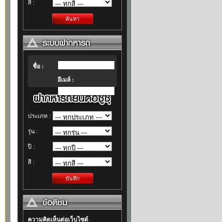
สี :
ค้นหา
ชื่อ :
อีเมล์ :
ประเภท :
รุ่น :
ปี :
สี :
บันทึก
ความคิดเห็นต่อเว็บไซต์