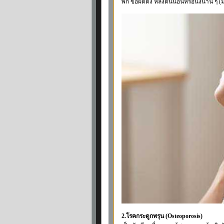
พัก ข้อฝืดตึง หลังตื่นนอนหรือนั่งนาน ๆ 
2.โรคกระดูกพรุน (Osteoporosis)