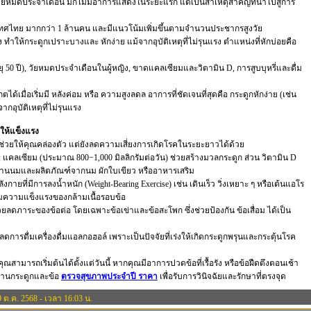
หญิงวัยหมดประจำเดือน มักไม่มีอาการแสดงในระยะแรก แต่เป็นสาเหตุสำคัญที่นำไปสู่การ
ะเทศไทย มากกว่า 1 ล้านคน และมีแนวโน้มเพิ่มขึ้นตามจำนวนประชากรสูงวัย
ทำให้กระดูกเปราะบางและ หักง่าย แม้จากอุบัติเหตุที่ไม่รุนแรง ตำแหน่งที่หักบ่อยคือ
ยุ 50 ปี), วัยหมดประจำเดือนในผู้หญิง, ขาดแคลเซียมและวิตามิน D, การสูบบุหรี่และดื่ม
้เมื่อเริ่มมี หลังค่อม หรือ ความสูงลดล อาการที่ชัดเจนที่สุดคือ กระดูกหักง่าย (เช่น
กอุบัติเหตุที่ไม่รุนแรง
 ให้แข็งแรง
่ช่วยให้คุณคล่องตัว แต่ยังลดความเสี่ยงการเกิดโรคในระยะยาวได้ด้วย
 แคลเซียม (ประมาณ 800−1,000 มิลลิกรัมต่อวัน) ช่วยสร้างมวลกระดูก ส่วน วิตามิน D
านนมและผลิตภัณฑ์จากนม ผักใบเขียว หรืออาหารเสริม
ายที่มีการลงน้ำหนัก (Weight-Bearing Exercise) เช่น เดินเร็ว วิ่งเหยาะ ๆ หรือเต้นแอโร
ิ่มความแข็งแรงของกล้ามเนื้อรอบข้อ
วยลดภาระของข้อต่อ โดยเฉพาะข้อเข่าและข้อสะโพก ซึ่งช่วยป้องกัน ข้อเสื่อม ได้เป็น
ะ ลดการดื่มเครื่องดื่มแอลกอฮอล์ เพราะเป็นปัจจัยที่เร่งให้เกิดกระดูกพรุนและกระตุ้นโรค
ุณสามารถเริ่มต้นได้ตั้งแต่วันนี้ หากคุณมีอาการปวดข้อที่เรื้อรัง หรือข้อฝืดตึงตอนเช้า
้านกระดูกและข้อ
ตรวจสุขภาพประจำปี ราคา
เพื่อรับการวินิจฉัยและรักษาที่ตรงจุด
9 ต.ค. 2568 - เวลา 16:03 น.